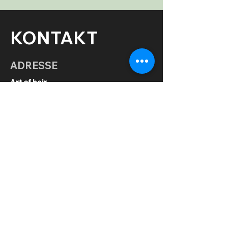
KONTAKT
ADRESSE
Art of hair
Virchowstraße 17
97072 Würzburg
ÖFFNUNGSZEITEN
Montag
16.00 - 20.00
Uhr
Dienstag - Freitag
9.00 - 18.00
Uhr
Samstag
8.00 - 13.00
Uhr
KONTAKT
0931/ 8 66 68